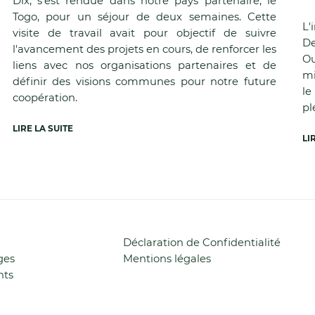
Dix, s'est rendue dans notre pays partenaire, le
Togo, pour un séjour de deux semaines. Cette
L'
visite de travail avait pour objectif de suivre
De
l'avancement des projets en cours, de renforcer les
Ou
liens avec nos organisations partenaires et de
mi
définir des visions communes pour notre future
le
coopération.
pl
LIRE LA SUITE
LI
Aller
Déclaration de Confidentialité
au
ges
Mentions légales
contenu
nts