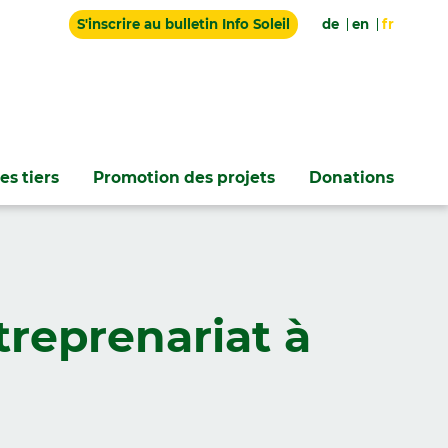
S'inscrire au bulletin Info Soleil
de
en
fr
es tiers
Promotion des projets
Donations
ntreprenariat à