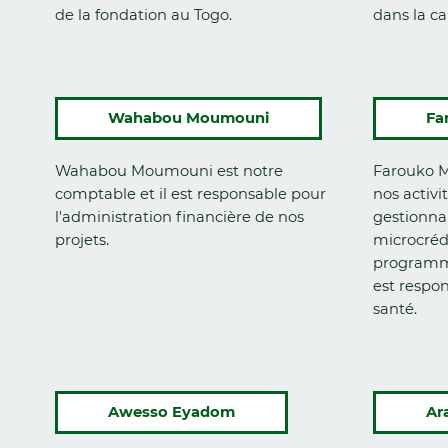
de la fondation au Togo.
dans la ca
Wahabou Moumouni
Fa
Wahabou Moumouni est notre
Farouko M
comptable et il est responsable pour
nos activit
l'administration financière de nos
gestionna
projets.
microcrédi
programme
est respo
santé.
Awesso Eyadom
Ar