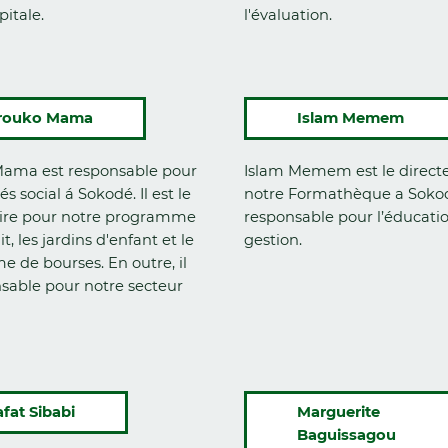
pitale.
l'évaluation.
rouko Mama
Islam Memem
ama est responsable pour
Islam Memem est le direct
és social á Sokodé. Il est le
notre Formathèque a Sokodé
ire pour notre programme
responsable pour l’éducatio
t, les jardins d'enfant et le
gestion.
 de bourses. En outre, il
nsable pour notre secteur
afat Sibabi
Marguerite
Baguissagou