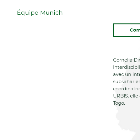
Équipe Munich
Corn
Cornelia Di
interdiscip
avec un int
subsaharie
coordinatri
URBIS, elle
Togo.