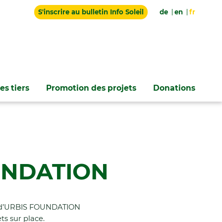
S'inscrire au bulletin Info Soleil
de
en
fr
es tiers
Promotion des projets
Donations
OUNDATION
aux d’URBIS FOUNDATION
ts sur place.