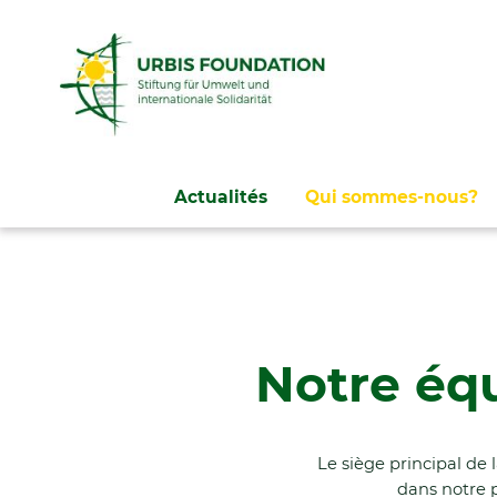
Aller
Actualités
Qui sommes-nous?
au
contenu
Notre éq
Le siège principal de
dans notre p