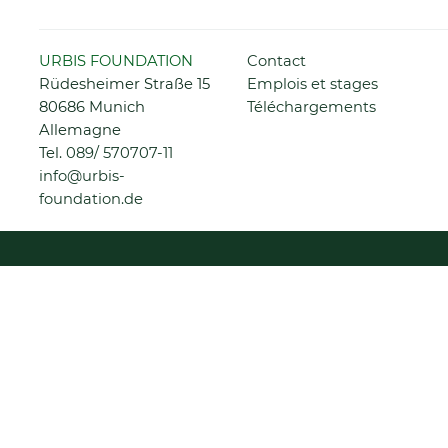
Aller
URBIS FOUNDATION
Contact
au
Rüdesheimer Straße 15
Emplois et stages
contenu
80686 Munich
Téléchargements
Allemagne
Tel.
089/ 570707-11
info@urbis-
foundation.de