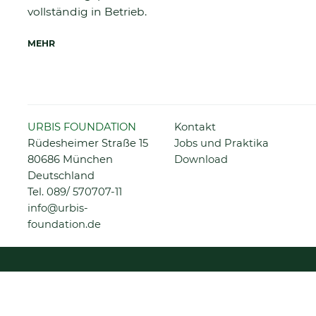
vollständig in Betrieb.
MEHR
Navigation
URBIS FOUNDATION
Kontakt
überspringen
Rüdesheimer Straße 15
Jobs und Praktika
80686 München
Download
Deutschland
Tel.
089/ 570707-11
info@urbis-
foundation.de