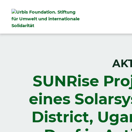
AK
SUNRise Proj
eines Solars
District, Ug