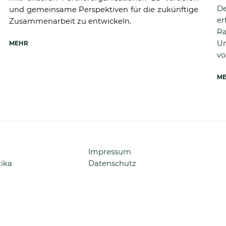
De
und gemeinsame Perspektiven für die zukünftige
er
Zusammenarbeit zu entwickeln.
Ra
Um
MEHR
vo
M
Navigation
Impressum
überspringen
tika
Datenschutz