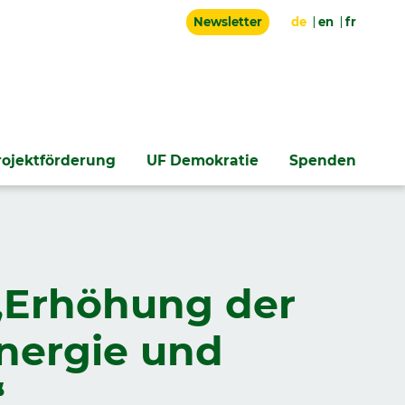
Newsletter
de
en
fr
rojektförderung
UF Demokratie
Spenden
 „Erhöhung der
energie und
“