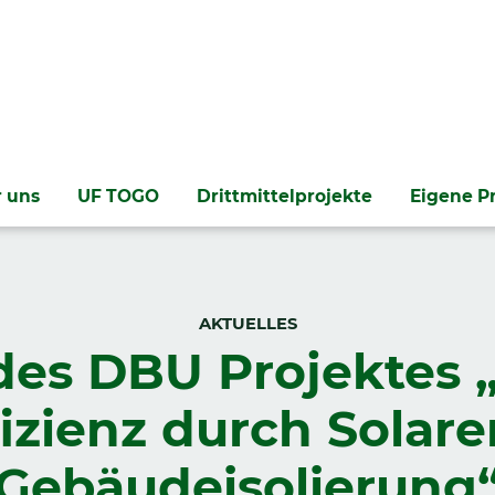
 uns
UF TOGO
Drittmittelprojekte
Eigene P
AKTUELLES
des DBU Projektes
izienz durch Solar
Gebäudeisolierung