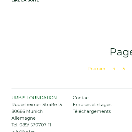
LIRE LA SUITE
Page
Premier
4
5
Précédente
Aller
URBIS FOUNDATION
Contact
au
Rüdesheimer Straße 15
Emplois et stages
contenu
80686 Munich
Téléchargements
Allemagne
Tel.
089/ 570707-11
info@urbis-