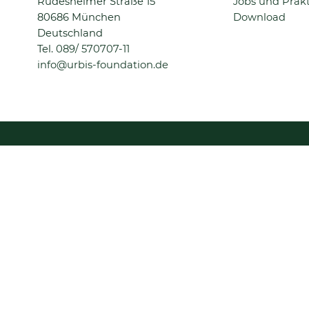
überspringen
Rüdesheimer Straße 15
Jobs und Prak
80686 München
Download
Deutschland
Tel.
089/ 570707-11
info@urbis-foundation.de