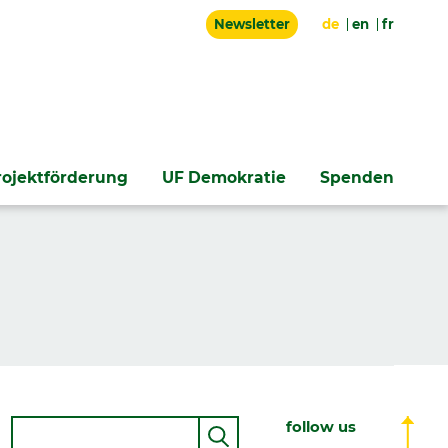
Newsletter
de
en
fr
rojektförderung
UF Demokratie
Spenden
Suche
follow us