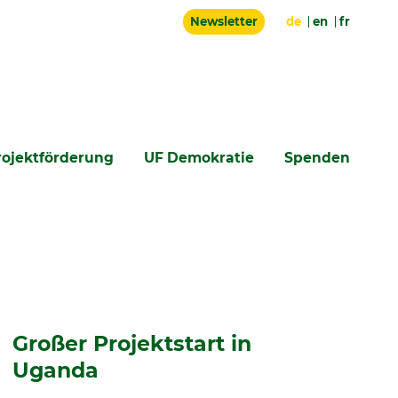
Newsletter
de
en
fr
rojektförderung
UF Demokratie
Spenden
Großer Projektstart in
Uganda