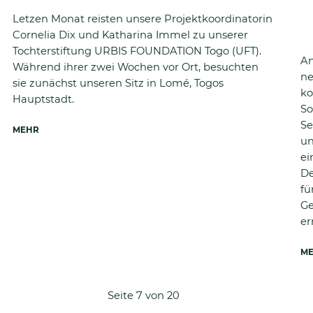
Letzen Monat reisten unsere Projektkoordinatorin
Cornelia Dix und Katharina Immel zu unserer
Tochterstiftung URBIS FOUNDATION Togo (UFT).
An
Während ihrer zwei Wochen vor Ort, besuchten
ne
sie zunächst unseren Sitz in Lomé, Togos
ko
Hauptstadt.
So
Se
MEHR
un
ei
De
fü
Ge
er
M
Seite 7 von 20