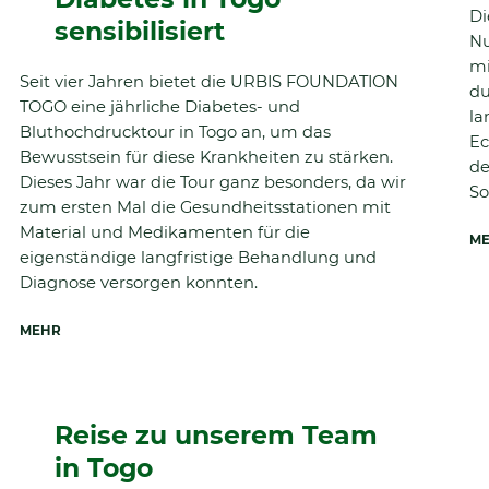
Di
sensibilisiert
Nu
mi
Seit vier Jahren bietet die URBIS FOUNDATION
du
TOGO eine jährliche Diabetes- und
la
Bluthochdrucktour in Togo an, um das
Ec
Bewusstsein für diese Krankheiten zu stärken.
de
Dieses Jahr war die Tour ganz besonders, da wir
So
zum ersten Mal die Gesundheitsstationen mit
Material und Medikamenten für die
M
eigenständige langfristige Behandlung und
Diagnose versorgen konnten.
MEHR
Reise zu unserem Team
in Togo