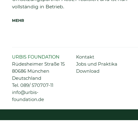
vollständig in Betrieb.
MEHR
Navigation
URBIS FOUNDATION
Kontakt
überspringen
Rüdesheimer Straße 15
Jobs und Praktika
80686 München
Download
Deutschland
Tel.
089/ 570707-11
info@urbis-
foundation.de